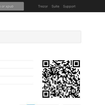
Trezor
Suite
Support