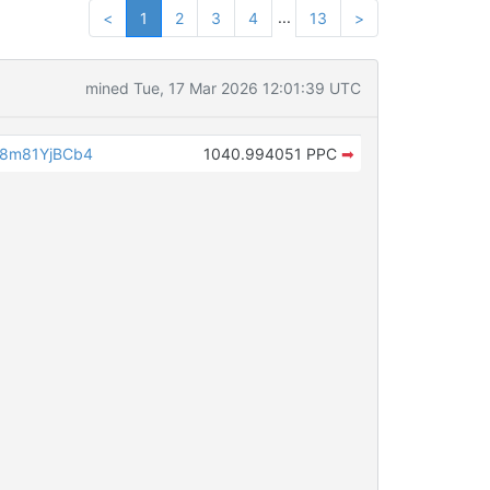
...
<
1
2
3
4
13
>
mined Tue, 17 Mar 2026 12:01:39 UTC
8m81YjBCb4
1040.994051 PPC
➡