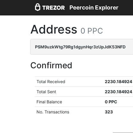
Peercoin Explorer
Address
0 PPC
PSM9uzkWtg79Rg1dgynHqr3zUpJdK53NFD
Confirmed
Total Received
2230.184924
Total Sent
2230.184924
Final Balance
0 PPC
No. Transactions
323