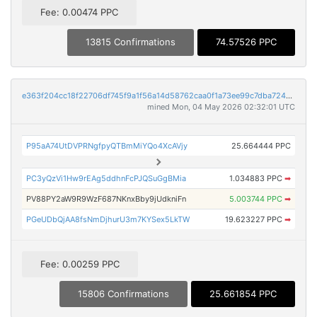
Fee: 0.00474 PPC
13815 Confirmations
74.57526 PPC
e363f204cc18f22706df745f9a1f56a14d58762caa0f1a73ee99c7dba7243b96
mined Mon, 04 May 2026 02:32:01 UTC
P95aA74UtDVPRNgfpyQTBmMiYQo4XcAVjy
25.664444 PPC
PC3yQzVi1Hw9rEAg5ddhnFcPJQSuGgBMia
1.034883 PPC
➡
PV88PY2aW9R9WzF687NKnxBby9jUdkniFn
5.003744 PPC
➡
PGeUDbQjAA8fsNmDjhurU3m7KYSex5LkTW
19.623227 PPC
➡
Fee: 0.00259 PPC
15806 Confirmations
25.661854 PPC