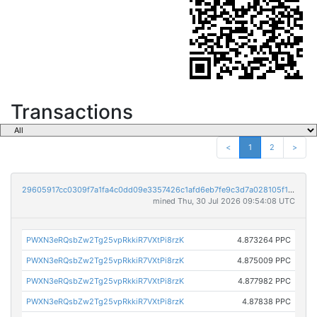
Transactions
<
1
2
>
29605917cc0309f7a1fa4c0dd09e3357426c1afd6eb7fe9c3d7a028105f16bd8
mined Thu, 30 Jul 2026 09:54:08 UTC
PWXN3eRQsbZw2Tg25vpRkkiR7VXtPi8rzK
4.873264 PPC
PWXN3eRQsbZw2Tg25vpRkkiR7VXtPi8rzK
4.875009 PPC
PWXN3eRQsbZw2Tg25vpRkkiR7VXtPi8rzK
4.877982 PPC
PWXN3eRQsbZw2Tg25vpRkkiR7VXtPi8rzK
4.87838 PPC