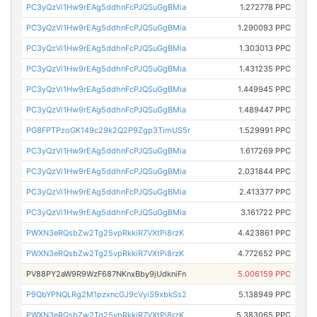
PC3yQzVi1Hw9rEAg5ddhnFcPJQSuGgBMia
1.272778 PPC
PC3yQzVi1Hw9rEAg5ddhnFcPJQSuGgBMia
1.290093 PPC
PC3yQzVi1Hw9rEAg5ddhnFcPJQSuGgBMia
1.303013 PPC
PC3yQzVi1Hw9rEAg5ddhnFcPJQSuGgBMia
1.431235 PPC
PC3yQzVi1Hw9rEAg5ddhnFcPJQSuGgBMia
1.449945 PPC
PC3yQzVi1Hw9rEAg5ddhnFcPJQSuGgBMia
1.489447 PPC
PG8FPTPzoGK149c29k2Q2P9Zgp3TimUS5r
1.529991 PPC
PC3yQzVi1Hw9rEAg5ddhnFcPJQSuGgBMia
1.617269 PPC
PC3yQzVi1Hw9rEAg5ddhnFcPJQSuGgBMia
2.031844 PPC
PC3yQzVi1Hw9rEAg5ddhnFcPJQSuGgBMia
2.413377 PPC
PC3yQzVi1Hw9rEAg5ddhnFcPJQSuGgBMia
3.161722 PPC
PWXN3eRQsbZw2Tg25vpRkkiR7VXtPi8rzK
4.423861 PPC
PWXN3eRQsbZw2Tg25vpRkkiR7VXtPi8rzK
4.772652 PPC
PV88PY2aW9R9WzF687NKnxBby9jUdkniFn
5.006159 PPC
P9QbYPNQLRg2M1pzxncGJ9cVyiS9xbkSs2
5.138949 PPC
PWXN3eRQsbZw2Tg25vpRkkiR7VXtPi8rzK
5.383065 PPC