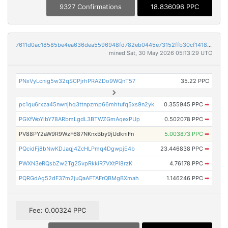
9327 Confirmations
18.836096 PPC
7611d0ac18585be4ea636dea5596948fd782eb0445e73152ffb30cf1418bbdb7
mined Sat, 30 May 2026 05:13:29 UTC
PNxVyLcnig5w32qSCPjrhPRAZDo9WQnT57
35.22 PPC
pc1qu6rxza45nwnjhq3ttnpzmp66mhtufq5xs9n2yk
0.355945 PPC
➡
PGXfWoYibY78ARbmLgdL3BTWZGmAqexPUp
0.502078 PPC
➡
PV88PY2aW9R9WzF687NKnxBby9jUdkniFn
5.003873 PPC
➡
PQcidFj8bNwKDJaqj4ZcHLPmq4DgwpjE4b
23.446838 PPC
➡
PWXN3eRQsbZw2Tg25vpRkkiR7VXtPi8rzK
4.76178 PPC
➡
PQRGdAg52dF37m2juQaAFTAFrQBMgBXmah
1.146246 PPC
➡
Fee: 0.00324 PPC