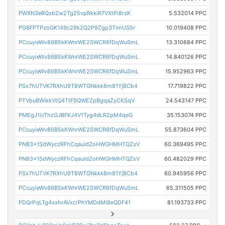
PWXN3eRQsbZw2Tg25vpRkkiR7VXtPi8rzK
5.532014 PPC
PG8FPTPzoGK149c29k2Q2P9Zgp3TimUS5r
10.019408 PPC
PCcuyieWv86B5kKWnrWE2SWCR6fDqWuSmL
13.310684 PPC
PCcuyieWv86B5kKWnrWE2SWCR6fDqWuSmL
14.840126 PPC
PCcuyieWv86B5kKWnrWE2SWCR6fDqWuSmL
15.952963 PPC
PSx7hUTVK7RXhU9T8WTGNkkk8m81YjBCb4
17.719822 PPC
PTVbuBWikkVtQ4TtF9QWEZpBgqaZyCKSqV
24.543147 PPC
PMEgJ1icThcGJBFKJ4V1Tyg4dLR2pM4qeG
35.153074 PPC
PCcuyieWv86B5kKWnrWE2SWCR6fDqWuSmL
55.873604 PPC
PN83x1SdWyczRFhCqauidZoHWGHMHTQZsV
60.369495 PPC
PN83x1SdWyczRFhCqauidZoHWGHMHTQZsV
60.482029 PPC
PSx7hUTVK7RXhU9T8WTGNkkk8m81YjBCb4
60.945956 PPC
PCcuyieWv86B5kKWnrWE2SWCR6fDqWuSmL
65.311505 PPC
PDQrPqLTg4xxhrAVxcrPhYMDdMi8eQDF41
81.193733 PPC