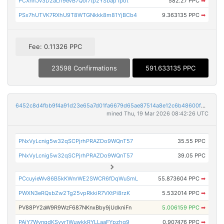
PCXnhJv3D2aLh9eVB7Qoi7tp2YSbapTpot
582.27 PPC
➡
PSx7hUTVK7RXhU9T8WTGNkkk8m81YjBCb4
9.363135 PPC
➡
Fee: 0.11326 PPC
23598 Confirmations
591.633135 PPC
6452c8d4fbb9f4a91d23e65a7d01fa6679d65ae87514a8e12c6b48600f5bb34f
mined Thu, 19 Mar 2026 08:42:26 UTC
PNxVyLcnig5w32qSCPjrhPRAZDo9WQnT57
35.55 PPC
PNxVyLcnig5w32qSCPjrhPRAZDo9WQnT57
39.05 PPC
PCcuyieWv86B5kKWnrWE2SWCR6fDqWuSmL
55.873604 PPC
➡
PWXN3eRQsbZw2Tg25vpRkkiR7VXtPi8rzK
5.532014 PPC
➡
PV88PY2aW9R9WzF687NKnxBby9jUdkniFn
5.006159 PPC
➡
PAjY7WynqdKSvvr1WuwkkRYLLaaFYpzhg9
0.907476 PPC
➡