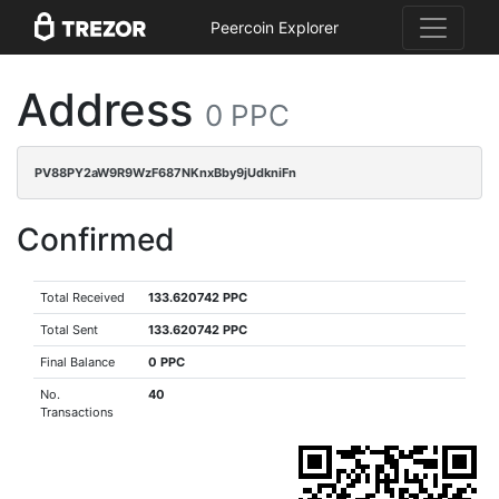
Peercoin Explorer
Address
0 PPC
PV88PY2aW9R9WzF687NKnxBby9jUdkniFn
Confirmed
Total Received
133.620742 PPC
Total Sent
133.620742 PPC
Final Balance
0 PPC
No.
40
Transactions