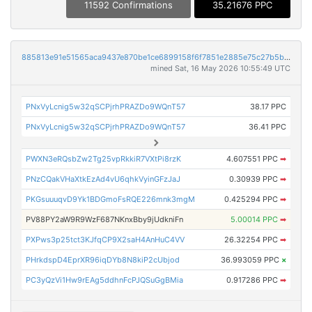
11592 Confirmations
35.21676 PPC
885813e91e51565aca9437e870be1ce6899158f6f7851e2885e75c27b5b01dd1
mined Sat, 16 May 2026 10:55:49 UTC
PNxVyLcnig5w32qSCPjrhPRAZDo9WQnT57
38.17 PPC
PNxVyLcnig5w32qSCPjrhPRAZDo9WQnT57
36.41 PPC
PWXN3eRQsbZw2Tg25vpRkkiR7VXtPi8rzK
4.607551 PPC
➡
PNzCQakVHaXtkEzAd4vU6qhkVyinGFzJaJ
0.30939 PPC
➡
PKGsuuuqvD9Yk1BDGmoFsRQE226mnk3mgM
0.425294 PPC
➡
PV88PY2aW9R9WzF687NKnxBby9jUdkniFn
5.00014 PPC
➡
PXPws3p25tct3KJfqCP9X2saH4AnHuC4VV
26.32254 PPC
➡
PHrkdspD4EprXR96iqDYb8N8kiP2cUbjod
36.993059 PPC
×
PC3yQzVi1Hw9rEAg5ddhnFcPJQSuGgBMia
0.917286 PPC
➡