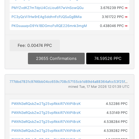
PMYZvdKZ7mTdpU4CcLiou6fi7wVnSowQGu
3.676239 PPC
➡
PC3yQzVi1Hw9rEAg5ddhnFcPJQSuGgBMia
3.161722 PPC
➡
PKGsuuuqvD9Yk1BDGmoFsRQE226mnk3mgM
0.438046 PPC
➡
Fee: 0.00474 PPC
23655 Confirmations
74.59526 PPC
777dbd7831c9746bb04cc659c708c57155cb1d89d4a88364afcc53f25f4e27e4
mined Tue, 17 Mar 2026 12:01:39 UTC
PWXN3eRQsbZw2Tg25vpRkkiR7VXtPi8rzK
4.52286 PPC
PWXN3eRQsbZw2Tg25vpRkkiR7VXtPi8rzK
4.53149 PPC
PWXN3eRQsbZw2Tg25vpRkkiR7VXtPi8rzK
4.538284 PPC
PWXN3eRQsbZw2Tg25vpRkkiR7VXtPi8rzK
4.539282 PPC