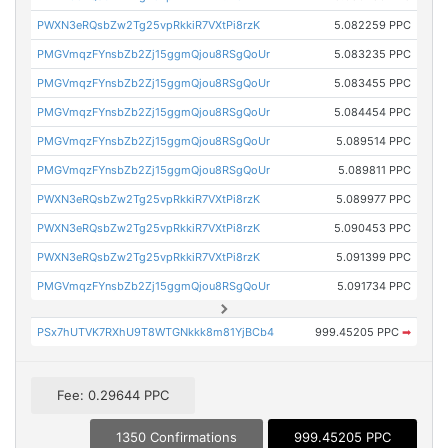
PWXN3eRQsbZw2Tg25vpRkkiR7VXtPi8rzK
5.082259 PPC
PMGVmqzFYnsbZb2Zj15ggmQjou8RSgQoUr
5.083235 PPC
PMGVmqzFYnsbZb2Zj15ggmQjou8RSgQoUr
5.083455 PPC
PMGVmqzFYnsbZb2Zj15ggmQjou8RSgQoUr
5.084454 PPC
PMGVmqzFYnsbZb2Zj15ggmQjou8RSgQoUr
5.089514 PPC
PMGVmqzFYnsbZb2Zj15ggmQjou8RSgQoUr
5.089811 PPC
PWXN3eRQsbZw2Tg25vpRkkiR7VXtPi8rzK
5.089977 PPC
PWXN3eRQsbZw2Tg25vpRkkiR7VXtPi8rzK
5.090453 PPC
PWXN3eRQsbZw2Tg25vpRkkiR7VXtPi8rzK
5.091399 PPC
PMGVmqzFYnsbZb2Zj15ggmQjou8RSgQoUr
5.091734 PPC
PSx7hUTVK7RXhU9T8WTGNkkk8m81YjBCb4
999.45205 PPC
➡
Fee: 0.29644 PPC
1350 Confirmations
999.45205 PPC