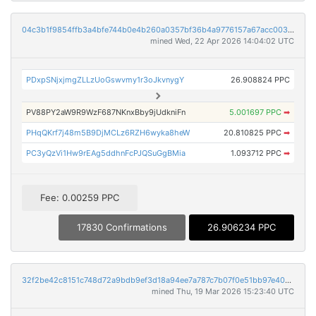
04c3b1f9854ffb3a4bfe744b0e4b260a0357bf36b4a9776157a67acc003c5ab1
mined Wed, 22 Apr 2026 14:04:02 UTC
PDxpSNjxjmgZLLzUoGswvmy1r3oJkvnygY
26.908824 PPC
PV88PY2aW9R9WzF687NKnxBby9jUdkniFn
5.001697 PPC
➡
PHqQKrf7j48m5B9DjMCLz6RZH6wyka8heW
20.810825 PPC
➡
PC3yQzVi1Hw9rEAg5ddhnFcPJQSuGgBMia
1.093712 PPC
➡
Fee: 0.00259 PPC
17830 Confirmations
26.906234 PPC
32f2be42c8151c748d72a9bdb9ef3d18a94ee7a787c7b07f0e51bb97e40a5b75
mined Thu, 19 Mar 2026 15:23:40 UTC