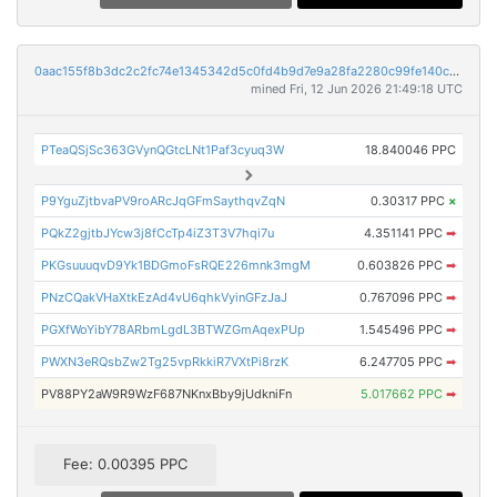
0aac155f8b3dc2c2fc74e1345342d5c0fd4b9d7e9a28fa2280c99fe140c2f105
mined Fri, 12 Jun 2026 21:49:18 UTC
PTeaQSjSc363GVynQGtcLNt1Paf3cyuq3W
18.840046 PPC
P9YguZjtbvaPV9roARcJqGFmSaythqvZqN
0.30317 PPC
×
PQkZ2gjtbJYcw3j8fCcTp4iZ3T3V7hqi7u
4.351141 PPC
➡
PKGsuuuqvD9Yk1BDGmoFsRQE226mnk3mgM
0.603826 PPC
➡
PNzCQakVHaXtkEzAd4vU6qhkVyinGFzJaJ
0.767096 PPC
➡
PGXfWoYibY78ARbmLgdL3BTWZGmAqexPUp
1.545496 PPC
➡
PWXN3eRQsbZw2Tg25vpRkkiR7VXtPi8rzK
6.247705 PPC
➡
PV88PY2aW9R9WzF687NKnxBby9jUdkniFn
5.017662 PPC
➡
Fee: 0.00395 PPC